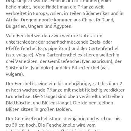
beheimatet, heute findet man die Pflanze weit
verbreitet in Europa, Asien, in Teilen Südamerikas und in
Afrika. Drogenimporte kommen aus China, Rußland,
Bulgarien, Ungarn und Ägypten.
Vom Fenchel werden zwei weitere Unterarten
unterschieden: der scharf schmeckende Esels- oder
Pfefferfenchel (ssp. piperitum) und der Gartenfenchel
(ssp. vulgare). Vom Gartenfenchel existieren weiterhin
drei Varietäten, der Gemüsefenchel (var. azoricum), der
Süßfenchel (var. dulce) und der Bitterfenchel (var.
vulgare).
Der Fenchel ist eine ein- bis mehrjährige, z. T. bis über 2
m hoch wachsende Pflanze mit meist fleischig verdickter
Grundachse. Die Stängel sind oben verästelt und treiben
Blattbüschel und Blütenstängel. Die kleinen, gelben
Blüten sitzen in großen Dolden.
Der Gemüsefenchel ist meist einjährig und wird nur bis
zu 50 cm hoch. Die Fenchelknolle wird vom
unterirdischen Teil junger, fleischig verdickter