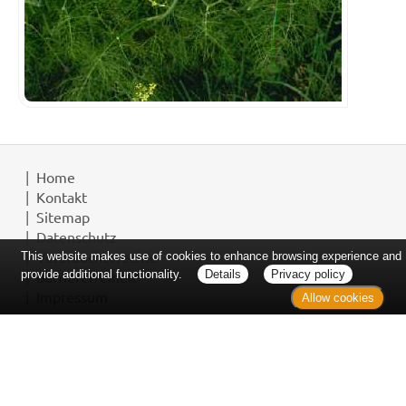
Home
Kontakt
Sitemap
Datenschutz
Verbraucherrechte
This website makes use of cookies to enhance browsing experience and
Barrierefreiheit
provide additional functionality.
Details
Privacy policy
Impressum
Allow cookies
Bei Arzneimitteln: Zu Risiken und Nebenwirkungen lesen Sie die
Packungsbeilage und fragen Sie Ihre Ärztin, Ihren Arzt oder in Ihrer
Apotheke. Bei Tierarzneimitteln: Zu Risiken und Nebenwirkungen lesen
Sie die Packungsbeilage und fragen Sie Ihre Tierärztin, Ihren Tierarzt oder