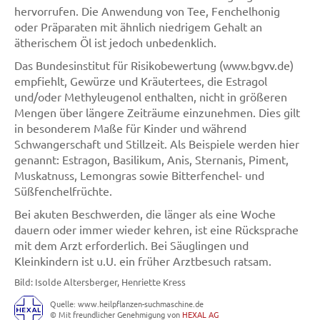
hervorrufen. Die Anwendung von Tee, Fenchelhonig
oder Präparaten mit ähnlich niedrigem Gehalt an
ätherischem Öl ist jedoch unbedenklich.
Das Bundesinstitut für Risikobewertung (www.bgvv.de)
empfiehlt, Gewürze und Kräutertees, die Estragol
und/oder Methyleugenol enthalten, nicht in größeren
Mengen über längere Zeiträume einzunehmen. Dies gilt
in besonderem Maße für Kinder und während
Schwangerschaft und Stillzeit. Als Beispiele werden hier
genannt: Estragon, Basilikum, Anis, Sternanis, Piment,
Muskatnuss, Lemongras sowie Bitterfenchel- und
Süßfenchelfrüchte.
Bei akuten Beschwerden, die länger als eine Woche
dauern oder immer wieder kehren, ist eine Rücksprache
mit dem Arzt erforderlich. Bei Säuglingen und
Kleinkindern ist u.U. ein früher Arztbesuch ratsam.
Bild: Isolde Altersberger, Henriette Kress
Quelle: www.heilpflanzen-suchmaschine.de
© Mit freundlicher Genehmigung von
HEXAL AG