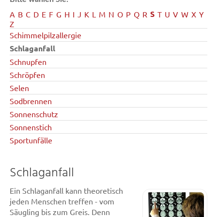
S
A
B
C
D
E
F
G
H
I
J
K
L
M
N
O
P
Q
R
T
U
V
W
X
Y
Z
Schimmelpilzallergie
Schlaganfall
Schnupfen
Schröpfen
Selen
Sodbrennen
Sonnenschutz
Sonnenstich
Sportunfälle
Schlaganfall
Ein Schlaganfall kann theoretisch
jeden Menschen treffen - vom
Säugling bis zum Greis. Denn