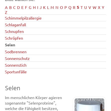
S
A
B
C
D
E
F
G
H
I
J
K
L
M
N
O
P
Q
R
T
U
V
W
X
Y
Z
Schimmelpilzallergie
Schlaganfall
Schnupfen
Schröpfen
Selen
Sodbrennen
Sonnenschutz
Sonnenstich
Sportunfälle
Selen
Im menschlichen Körper agieren
sogenannte "Selenproteine",
welche die Fähigkeit besitzen,