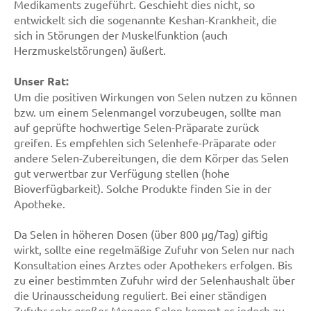
Medikaments zugeführt. Geschieht dies nicht, so
entwickelt sich die sogenannte Keshan-Krankheit, die
sich in Störungen der Muskelfunktion (auch
Herzmuskelstörungen) äußert.
Unser Rat:
Um die positiven Wirkungen von Selen nutzen zu können
bzw. um einem Selenmangel vorzubeugen, sollte man
auf geprüfte hochwertige Selen-Präparate zurück
greifen. Es empfehlen sich Selenhefe-Präparate oder
andere Selen-Zubereitungen, die dem Körper das Selen
gut verwertbar zur Verfügung stellen (hohe
Bioverfügbarkeit). Solche Produkte finden Sie in der
Apotheke.
Da Selen in höheren Dosen (über 800 µg/Tag) giftig
wirkt, sollte eine regelmäßige Zufuhr von Selen nur nach
Konsultation eines Arztes oder Apothekers erfolgen. Bis
zu einer bestimmten Zufuhr wird der Selenhaushalt über
die Urinausscheidung reguliert. Bei einer ständigen
Zufuhr sehr großer Mengen Selen kommt es jedoch zu