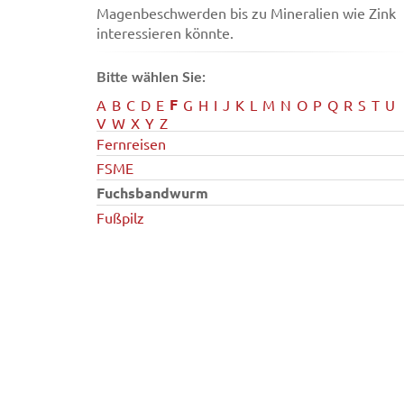
Magenbeschwerden bis zu Mineralien wie Zink
interessieren könnte.
Bitte wählen Sie:
F
A
B
C
D
E
G
H
I
J
K
L
M
N
O
P
Q
R
S
T
U
V
W
X
Y
Z
Fernreisen
FSME
Fuchsbandwurm
Fußpilz