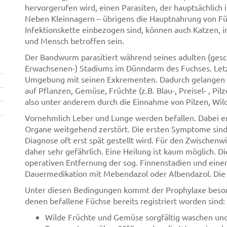
hervorgerufen wird, einen Parasiten, der hauptsächlich
Neben Kleinnagern – übrigens die Hauptnahrung von Füc
Infektionskette einbezogen sind, können auch Katzen, i
und Mensch betroffen sein.
Der Bandwurm parasitiert während seines adulten (gesc
Erwachsenen-) Stadiums im Dünndarm des Fuchses. Letz
Umgebung mit seinen Exkrementen. Dadurch gelangen a
auf Pflanzen, Gemüse, Früchte (z.B. Blau-, Preisel- , Pi
also unter anderem durch die Einnahme von Pilzen, Wild
Vornehmlich Leber und Lunge werden befallen. Dabei en
Organe weitgehend zerstört. Die ersten Symptome sind 
Diagnose oft erst spät gestellt wird. Für den Zwischen
daher sehr gefährlich. Eine Heilung ist kaum möglich. D
operativen Entfernung der sog. Finnenstadien und eine
Dauermedikation mit Mebendazol oder Albendazol. Die 
Unter diesen Bedingungen kommt der Prophylaxe besond
denen befallene Füchse bereits registriert worden sind:
Wilde Früchte und Gemüse sorgfältig waschen un