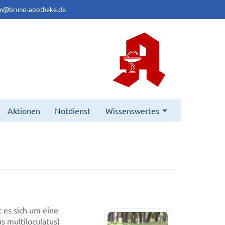
m@bruno-apotheke.de
Aktionen
Notdienst
Wissenswertes
 es sich um eine
 multiloculatus)