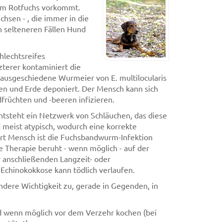
 im Rotfuchs vorkommt.
hsen - , die immer in die
n selteneren Fällen Hund
hlechtsreifes
terer kontaminiert die
usgeschiedene Wurmeier von E. multilocularis
lzen und Erde deponiert. Der Mensch kann sich
früchten und -beeren infizieren.
tsteht ein Netzwerk von Schläuchen, das diese
meist atypisch, wodurch eine korrekte
wirt Mensch ist die Fuchsbandwurm-Infektion
ie Therapie beruht - wenn möglich - auf der
r anschließenden Langzeit- oder
Echinokokkose kann tödlich verlaufen.
ere Wichtigkeit zu, gerade in Gegenden, in
d wenn möglich vor dem Verzehr kochen (bei