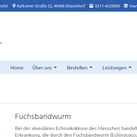
ufel
Kalkumer Straße 22, 40468 Düsseldorf
0211-4220800
tea
Home
Über uns
Bestellen
Leistungen
Fuchsbandwurm
Bei der alveolären Echinokokkose des Menschen handelt
r
Erkrankung, die durch den Fuchsbandwurm (Echinococcus