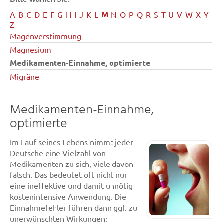
M
A
B
C
D
E
F
G
H
I
J
K
L
N
O
P
Q
R
S
T
U
V
W
X
Y
Z
Magenverstimmung
Magnesium
Medikamenten-Einnahme, optimierte
Migräne
Medikamenten-Einnahme,
optimierte
Im Lauf seines Lebens nimmt jeder
Deutsche eine Vielzahl von
Medikamenten zu sich, viele davon
falsch. Das bedeutet oft nicht nur
eine ineffektive und damit unnötig
kostenintensive Anwendung. Die
Einnahmefehler führen dann ggf. zu
unerwünschten Wirkungen: