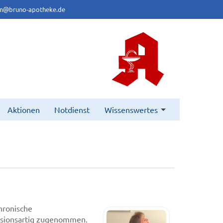
m@bruno-apotheke.de
Aktionen
Notdienst
Wissenswertes
hronische
osionsartig zugenommen.