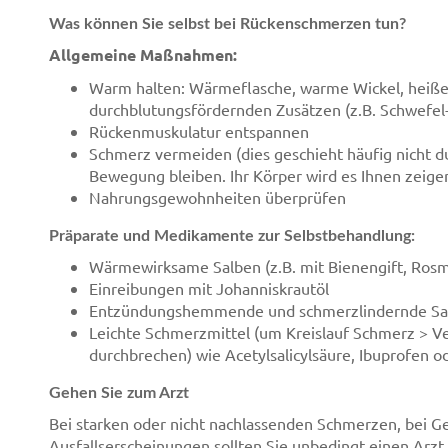
Was können Sie selbst bei Rückenschmerzen tun?
Allgemeine Maßnahmen:
Warm halten: Wärmeflasche, warme Wickel, heiße
durchblutungsfördernden Zusätzen (z.B. Schwefel
Rückenmuskulatur entspannen
Schmerz vermeiden (dies geschieht häufig nicht du
Bewegung bleiben. Ihr Körper wird es Ihnen zeigen
Nahrungsgewohnheiten überprüfen
Präparate und Medikamente zur Selbstbehandlung:
Wärmewirksame Salben (z.B. mit Bienengift, Rosm
Einreibungen mit Johanniskrautöl
Entzündungshemmende und schmerzlindernde Salbe
Leichte Schmerzmittel (um Kreislauf Schmerz > V
durchbrechen) wie Acetylsalicylsäure, Ibuprofen o
Gehen Sie zum Arzt
Bei starken oder nicht nachlassenden Schmerzen, bei Ge
Ausfallserscheinungen sollten Sie unbedingt einen Arzt