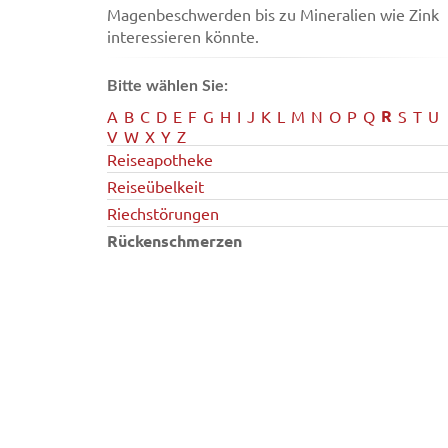
Magenbeschwerden bis zu Mineralien wie Zink
interessieren könnte.
Bitte wählen Sie:
R
A
B
C
D
E
F
G
H
I
J
K
L
M
N
O
P
Q
S
T
U
V
W
X
Y
Z
Reiseapotheke
Reiseübelkeit
Riechstörungen
Rückenschmerzen