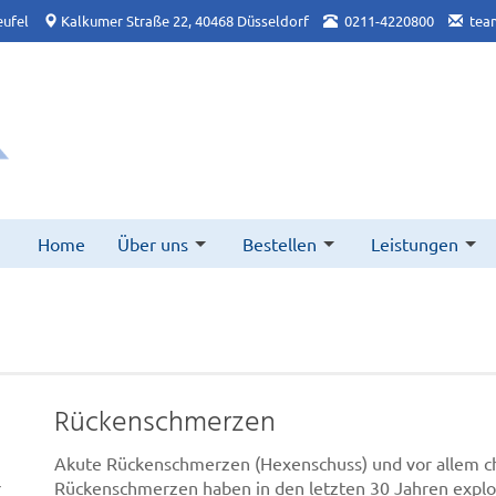
ufel
Kalkumer Straße 22, 40468 Düsseldorf
0211-4220800
tea
Home
Über uns
Bestellen
Leistungen
Rückenschmerzen
Akute Rückenschmerzen (Hexenschuss) und vor allem c
r
Rückenschmerzen haben in den letzten 30 Jahren expl