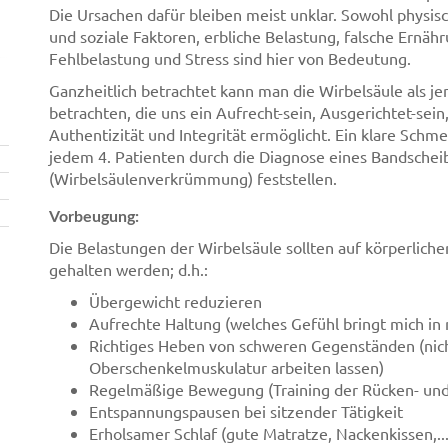
Die Ursachen dafür bleiben meist unklar. Sowohl physisc
und soziale Faktoren, erbliche Belastung, falsche Ern
Fehlbelastung und Stress sind hier von Bedeutung.
Ganzheitlich betrachtet kann man die Wirbelsäule als je
betrachten, die uns ein Aufrecht-sein, Ausgerichtet-sein,
Authentizität und Integrität ermöglicht. Ein klare Schme
jedem 4. Patienten durch die Diagnose eines Bandschei
(Wirbelsäulenverkrümmung) feststellen.
Vorbeugung:
Die Belastungen der Wirbelsäule sollten auf körperliche
gehalten werden; d.h.:
Übergewicht reduzieren
Aufrechte Haltung (welches Gefühl bringt mich in 
Richtiges Heben von schweren Gegenständen (nich
Oberschenkelmuskulatur arbeiten lassen)
Regelmäßige Bewegung (Training der Rücken- und
Entspannungspausen bei sitzender Tätigkeit
Erholsamer Schlaf (gute Matratze, Nackenkissen,...