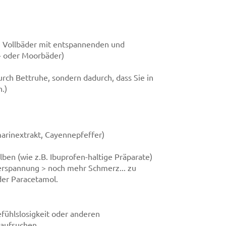
 Vollbäder mit entspannenden und
- oder Moorbäder)
rch Bettruhe, sondern dadurch, dass Sie in
.)
arinextrakt, Cayennepfeffer)
n (wie z.B. Ibuprofen-haltige Präparate)
erspannung > noch mehr Schmerz... zu
der Paracetamol.
fühlslosigkeit oder anderen
 aufsuchen.