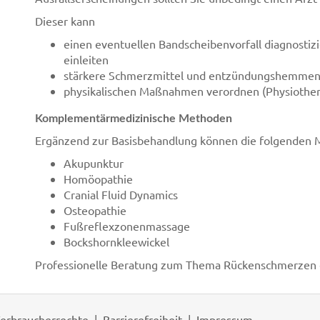
Dieser kann
einen eventuellen Bandscheibenvorfall diagnost
einleiten
stärkere Schmerzmittel und entzündungshemme
physikalischen Maßnahmen verordnen (Physiothera
Komplementärmedizinische Methoden
Ergänzend zur Basisbehandlung können die folgenden Me
Akupunktur
Homöopathie
Cranial Fluid Dynamics
Osteopathie
Fußreflexzonenmassage
Bockshornkleewickel
Professionelle Beratung zum Thema Rückenschmerzen er
erbraucherrechte
Barrierefreiheit
Impressum